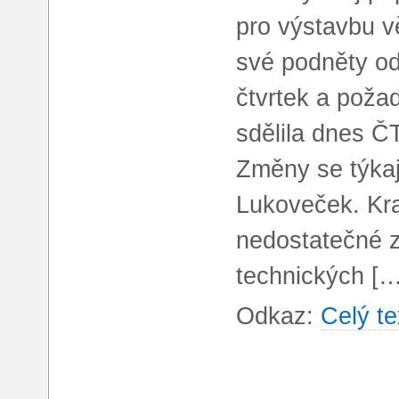
pro výstavbu vě
své podněty od
čtvrtek a poža
sdělila dnes Č
Změny se týkaj
Lukoveček. Kra
nedostatečné z
technických […
Odkaz:
Celý te