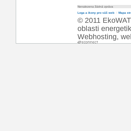
Nenalezena žádná zpráva
Loga a ikony pro váš web
l
Mapa st
© 2011 EkoWATT
oblasti energeti
Webhosting
,
we