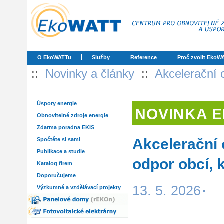
O EkoWATTu
Služby
Reference
Proč zvolit EkoW
::
Novinky a články
::
Akcelerační o
Úspory energie
NOVINKA 
Obnovitelné zdroje energie
Zdarma poradna EKIS
Akcelerační o
Spočtěte si sami
Publikace a studie
odpor obcí, 
Katalog firem
Doporučujeme
13. 5. 2026
Výzkumné a vzdělávací projekty