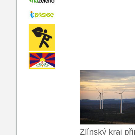
Zlínský kraj př