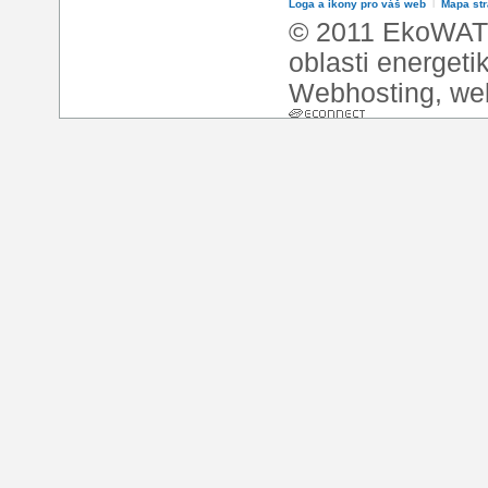
Loga a ikony pro váš web
l
Mapa st
© 2011 EkoWATT
oblasti energeti
Webhosting
,
we