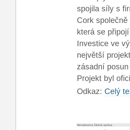
spojila síly s 
Cork společně 
která se připoj
Investice ve v
největší projek
zásadní posun 
Projekt byl of
Odkaz:
Celý te
Nenalezena žádná zpráva