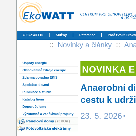
O EkoWATTu
Služby
Reference
Proč zvolit EkoW
::
Novinky a články
::
Ana
Úspory energie
NOVINKA 
Obnovitelné zdroje energie
Zdarma poradna EKIS
Anaerobní di
Spočtěte si sami
Publikace a studie
cestu k udrž
Katalog firem
Doporučujeme
23. 5. 2026
Výzkumné a vzdělávací projekty