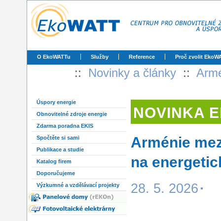
O EkoWATTu
Služby
Reference
Proč zvolit EkoW
::
Novinky a články
::
Armé
Úspory energie
NOVINKA 
Obnovitelné zdroje energie
Zdarma poradna EKIS
Arménie mez
Spočtěte si sami
Publikace a studie
na energetic
Katalog firem
Doporučujeme
28. 5. 2026
Výzkumné a vzdělávací projekty