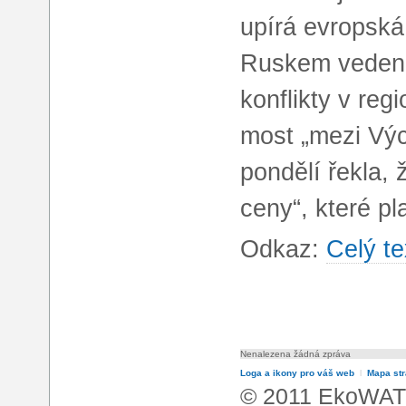
upírá evropská 
Ruskem vedené
konflikty v reg
most „mezi Vý
pondělí řekla, 
ceny“, které pl
Odkaz:
Celý te
Nenalezena žádná zpráva
Loga a ikony pro váš web
l
Mapa st
© 2011 EkoWATT