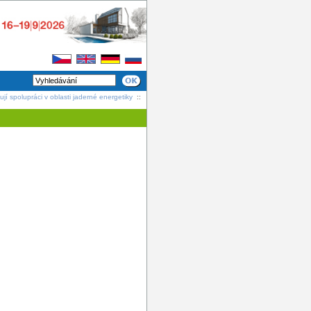
jí spolupráci v oblasti jaderné energetiky
::