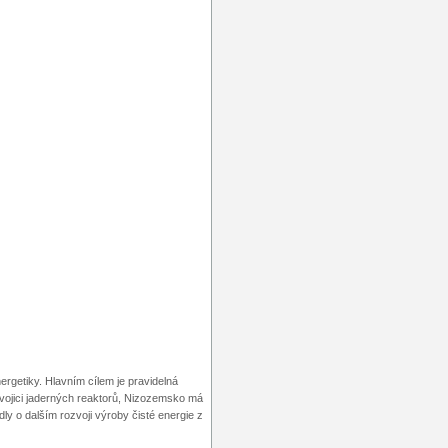
rgetiky. Hlavním cílem je pravidelná
vojici jaderných reaktorů, Nizozemsko má
dly o dalším rozvoji výroby čisté energie z