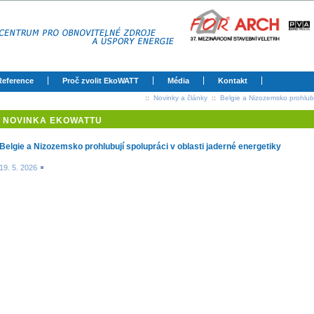
Reference
Proč zvolit EkoWATT
Média
Kontakt
::
Novinky a články
::
Belgie a Nizozemsko prohlubu
NOVINKA EKOWATTU
Belgie a Nizozemsko prohlubují spolupráci v oblasti jaderné energetiky
19. 5. 2026