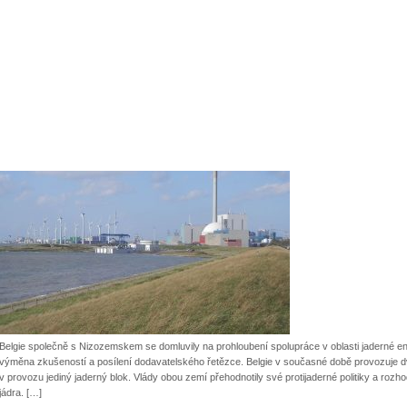
Belgie společně s Nizozemskem se domluvily na prohloubení spolupráce v oblasti jaderné ene
výměna zkušeností a posílení dodavatelského řetězce. Belgie v současné době provozuje d
v provozu jediný jaderný blok. Vlády obou zemí přehodnotily své protijaderné politiky a rozho
jádra. […]