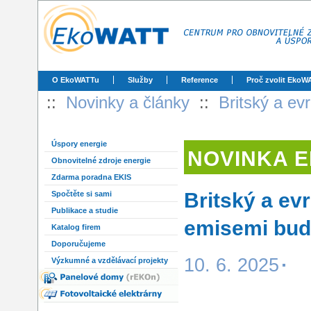
O EkoWATTu
Služby
Reference
Proč zvolit EkoW
::
Novinky a články
::
Britský a e
Úspory energie
NOVINKA 
Obnovitelné zdroje energie
Zdarma poradna EKIS
Britský a e
Spočtěte si sami
Publikace a studie
emisemi bud
Katalog firem
Doporučujeme
10. 6. 2025
Výzkumné a vzdělávací projekty