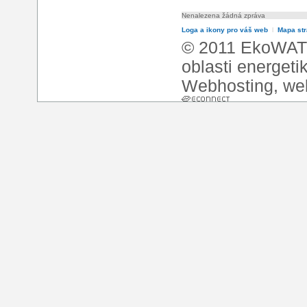
Nenalezena žádná zpráva
Loga a ikony pro váš web
l
Mapa st
© 2011 EkoWATT
oblasti energeti
Webhosting
,
we