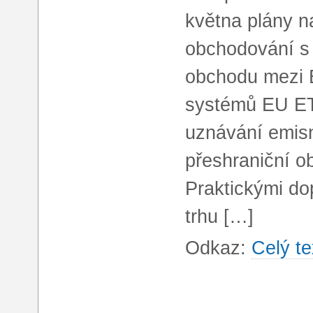
května plány n
obchodování s 
obchodu mezi 
systémů EU E
uznávání emis
přeshraniční o
Praktickými do
trhu […]
Odkaz:
Celý te