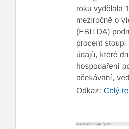
roku vydělala 1
meziročně o víc
(EBITDA) podn
procent stoupl 
údajů, které d
hospodaření po
očekávaní, ved
Odkaz:
Celý te
Nenalezena žádná zpráva