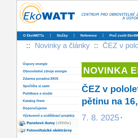
O EkoWATTu
Služby
Reference
Proč zvolit EkoW
::
Novinky a články
::
ČEZ v polol
Úspory energie
NOVINKA 
Obnovitelné zdroje energie
Zdarma poradna EKIS
ČEZ v pololet
Spočtěte si sami
Publikace a studie
pětinu na 16
Katalog firem
Doporučujeme
7. 8. 2025
Výzkumné a vzdělávací projekty