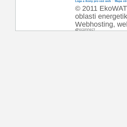
Loga a ikony pro váš web
l
Mapa st
© 2011 EkoWATT
oblasti energeti
Webhosting
,
we