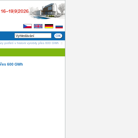
y potřetí v historii vyrobily přes 600 GWh
::
y přes 600 GWh