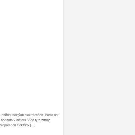
 a hnědouhelných elektrárnách. Podle dat
odnota v historii. Více tyto zdroje
propad cen elektřiny […]