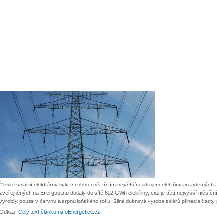
České solární elektrárny byly v dubnu opět třetím největším zdrojem elektřiny po jaderných
zveřejněných na Energostatu dodaly do sítě 612 GWh elektřiny, což je třetí nejvyšší měsíční h
vyrobily pouze v červnu a srpnu loňského roku. Silná dubnová výroba solárů přinesla častý 
Odkaz:
Celý text článku na oEnergetice.cz