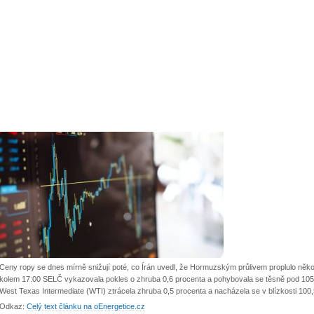
Ceny ropy se dnes mírně snižují poté, co Írán uvedl, že Hormuzským průlivem proplulo něko
kolem 17:00 SELČ vykazovala pokles o zhruba 0,6 procenta a pohybovala se těsně pod 105 
West Texas Intermediate (WTI) ztrácela zhruba 0,5 procenta a nacházela se v blízkosti 100
Odkaz:
Celý text článku na oEnergetice.cz