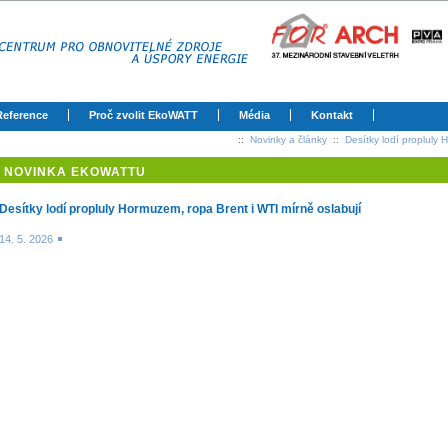
Reference
Proč zvolit EkoWATT
Média
Kontakt
::
Novinky a články
::
Desítky lodí propluly 
NOVINKA EKOWATTU
Desítky lodí propluly Hormuzem, ropa Brent i WTI mírně oslabují
14. 5. 2026