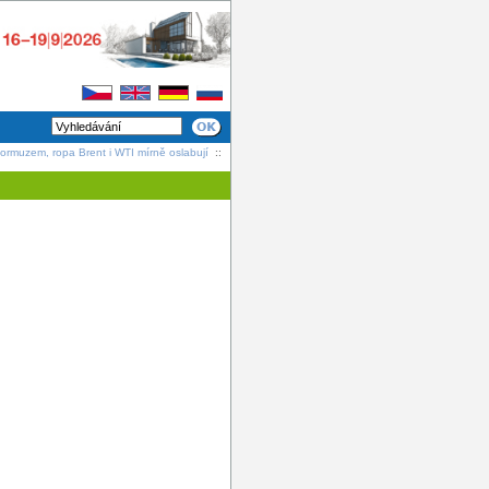
Hormuzem, ropa Brent i WTI mírně oslabují
::