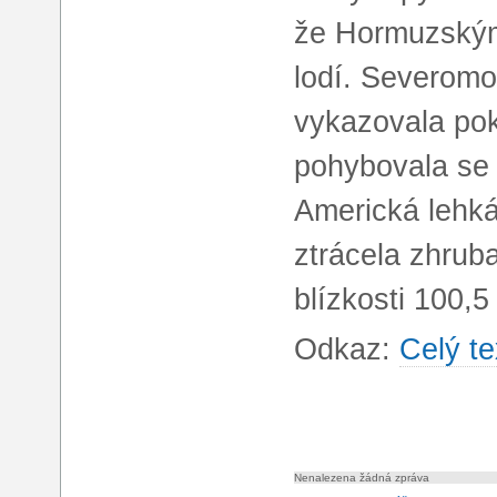
že Hormuzským 
lodí. Severom
vykazovala pok
pohybovala se 
Americká lehká
ztrácela zhrub
blízkosti 100,5
Odkaz:
Celý te
Nenalezena žádná zpráva