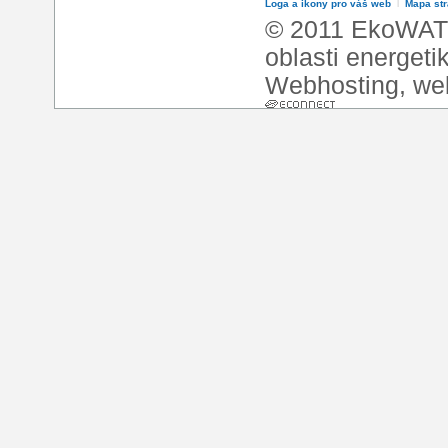
Loga a ikony pro váš web
l
Mapa st
© 2011 EkoWATT
oblasti energeti
Webhosting
,
we