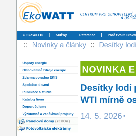
O EkoWATTu
Služby
Reference
Proč zvolit EkoW
::
Novinky a články
::
Desítky lod
Úspory energie
NOVINKA 
Obnovitelné zdroje energie
Zdarma poradna EKIS
Desítky lodí
Spočtěte si sami
Publikace a studie
WTI mírně os
Katalog firem
Doporučujeme
14. 5. 2026
Výzkumné a vzdělávací projekty