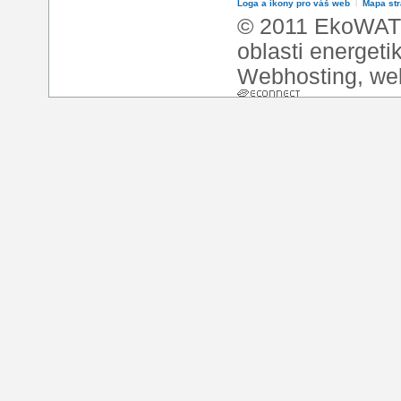
Loga a ikony pro váš web
l
Mapa st
© 2011 EkoWATT
oblasti energeti
Webhosting
,
we