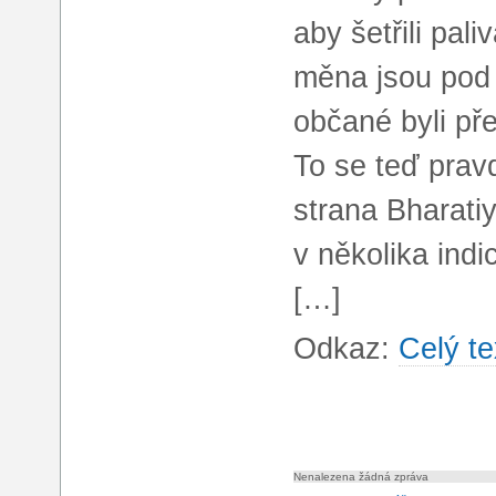
aby šetřili pal
měna jsou pod 
občané byli př
To se teď pra
strana Bharati
v několika indi
[…]
Odkaz:
Celý te
Nenalezena žádná zpráva