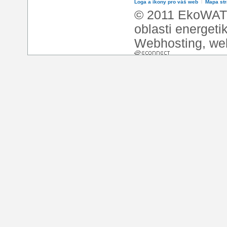
Loga a ikony pro váš web
l
Mapa st
© 2011 EkoWATT
oblasti energeti
Webhosting
,
we