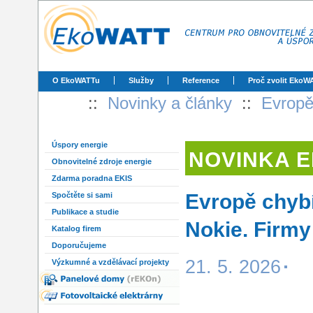
O EkoWATTu
Služby
Reference
Proč zvolit EkoW
::
Novinky a články
::
Evropě 
Úspory energie
NOVINKA 
Obnovitelné zdroje energie
Zdarma poradna EKIS
Evropě chybí 
Spočtěte si sami
Publikace a studie
Nokie. Firmy
Katalog firem
Doporučujeme
21. 5. 2026
Výzkumné a vzdělávací projekty