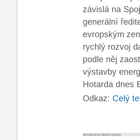
závislá na Spo
generální ředit
evropským zemí
rychlý rozvoj d
podle něj zaos
výstavby energe
Hotarda dnes 
Odkaz:
Celý te
Nenalezena žádná zpráva