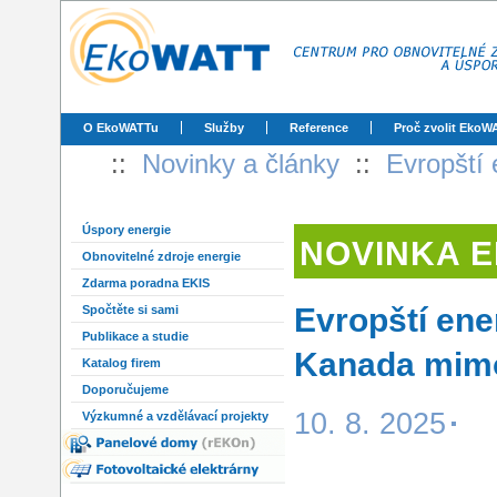
O EkoWATTu
Služby
Reference
Proč zvolit EkoW
::
Novinky a články
::
Evropští 
Úspory energie
NOVINKA 
Obnovitelné zdroje energie
Zdarma poradna EKIS
Evropští ener
Spočtěte si sami
Publikace a studie
Kanada mim
Katalog firem
Doporučujeme
10. 8. 2025
Výzkumné a vzdělávací projekty