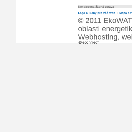
Nenalezena žádná zpráva
Loga a ikony pro váš web
l
Mapa st
© 2011 EkoWATT
oblasti energeti
Webhosting
,
we