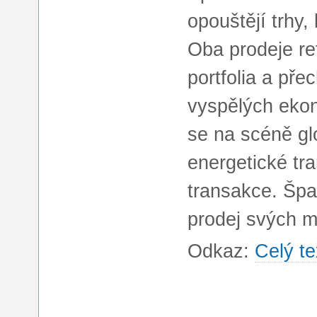
opouštějí trhy,
Oba prodeje ref
portfolia a př
vyspělých ekon
se na scéně glo
energetické tr
transakce. Špa
prodej svých m
Odkaz:
Celý te