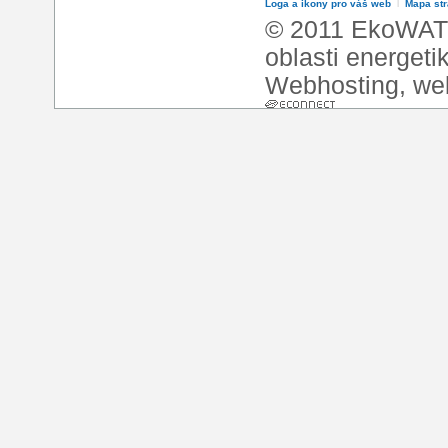
Loga a ikony pro váš web
l
Mapa st
© 2011 EkoWATT
oblasti energeti
Webhosting
,
we