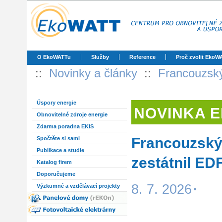
O EkoWATTu
Služby
Reference
Proč zvolit EkoW
::
Novinky a články
::
Francouzský
Úspory energie
NOVINKA 
Obnovitelné zdroje energie
Zdarma poradna EKIS
Francouzský 
Spočtěte si sami
Publikace a studie
zestátnil EDF
Katalog firem
Doporučujeme
8. 7. 2026
Výzkumné a vzdělávací projekty