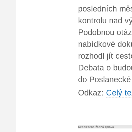
posledních měs
kontrolu nad v
Podobnou otázk
nabídkové doku
rozhodl jít ces
Debata o budo
do Poslanecké
Odkaz:
Celý te
Nenalezena žádná zpráva