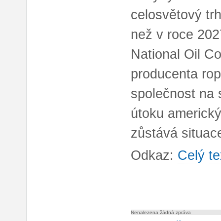
celosvětový trh
než v roce 202
National Oil 
producenta rop
společnost na 
útoku americký
zůstává situa
Odkaz:
Celý te
Nenalezena žádná zpráva