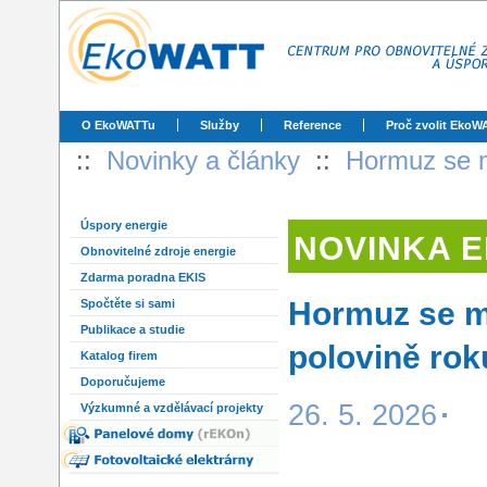
O EkoWATTu
Služby
Reference
Proč zvolit EkoW
::
Novinky a články
::
Hormuz se mů
Úspory energie
NOVINKA 
Obnovitelné zdroje energie
Zdarma poradna EKIS
Hormuz se mů
Spočtěte si sami
Publikace a studie
polovině rok
Katalog firem
Doporučujeme
26. 5. 2026
Výzkumné a vzdělávací projekty