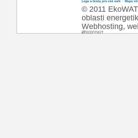
Loga a ikony pro váš web
l
Mapa st
© 2011 EkoWATT
oblasti energeti
Webhosting
,
we