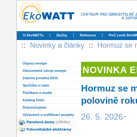
O EkoWATTu
Služby
Reference
Proč zvolit EkoW
::
Novinky a články
::
Hormuz se mů
Úspory energie
NOVINKA 
Obnovitelné zdroje energie
Zdarma poradna EKIS
Hormuz se mů
Spočtěte si sami
Publikace a studie
polovině rok
Katalog firem
Doporučujeme
26. 5. 2026
Výzkumné a vzdělávací projekty