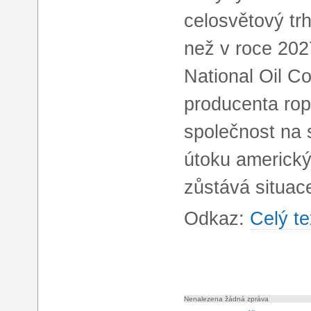
celosvětový trh
než v roce 202
National Oil 
producenta rop
společnost na 
útoku americký
zůstává situa
Odkaz:
Celý te
Nenalezena žádná zpráva