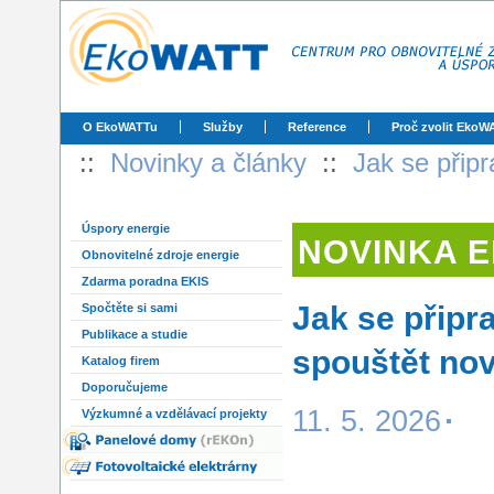
O EkoWATTu
Služby
Reference
Proč zvolit EkoW
::
Novinky a články
::
Jak se přip
Úspory energie
NOVINKA 
Obnovitelné zdroje energie
Zdarma poradna EKIS
Jak se připr
Spočtěte si sami
Publikace a studie
spouštět no
Katalog firem
Doporučujeme
11. 5. 2026
Výzkumné a vzdělávací projekty