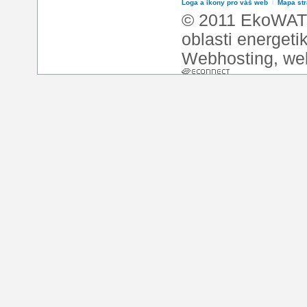
Loga a ikony pro váš web
l
Mapa st
© 2011 EkoWATT
oblasti energeti
Webhosting
,
we