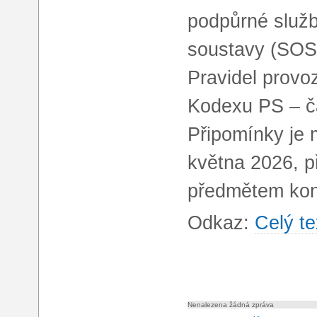
podpůrné služ
soustavy (SOS
Pravidel provo
Kodexu PS – čá
Připomínky je 
května 2026, 
předmětem kon
Odkaz:
Celý te
Nenalezena žádná zpráva