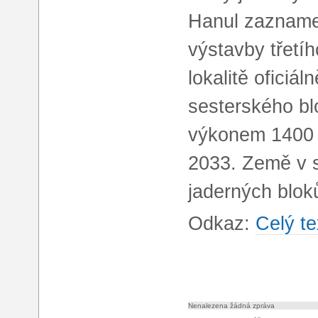
Hanul zazname
výstavby třetí
lokalitě oficiál
sesterského bl
výkonem 1400 
2033. Země v s
jaderných blok
Odkaz:
Celý te
Nenalezena žádná zpráva