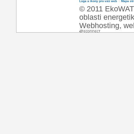
Loga a ikony pro váš web
l
Mapa st
© 2011 EkoWATT
oblasti energeti
Webhosting
,
we