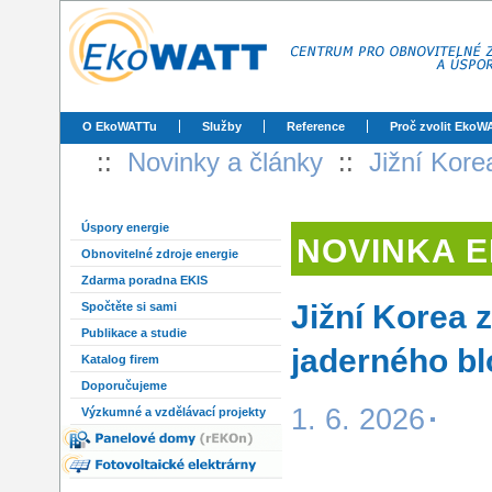
O EkoWATTu
Služby
Reference
Proč zvolit EkoW
::
Novinky a články
::
Jižní Kore
Úspory energie
NOVINKA 
Obnovitelné zdroje energie
Zdarma poradna EKIS
Jižní Korea 
Spočtěte si sami
Publikace a studie
jaderného bl
Katalog firem
Doporučujeme
1. 6. 2026
Výzkumné a vzdělávací projekty