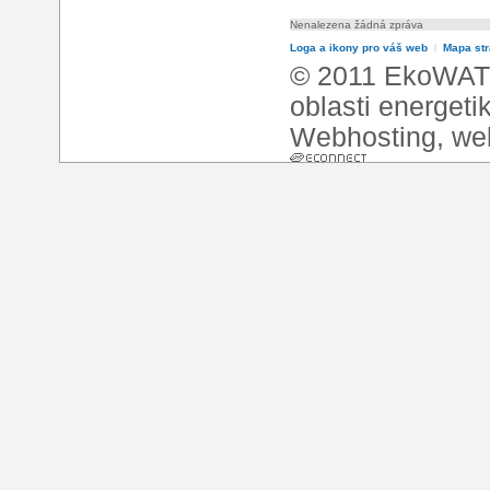
Nenalezena žádná zpráva
Loga a ikony pro váš web
l
Mapa st
© 2011 EkoWATT
oblasti energeti
Webhosting
,
we