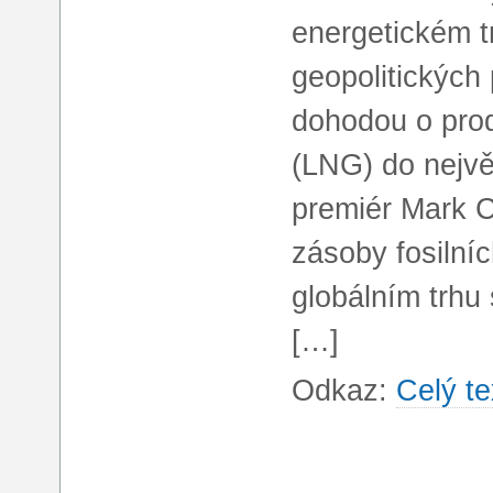
energetickém t
geopolitických
dohodou o pro
(LNG) do nejv
premiér Mark C
zásoby fosilní
globálním trhu
[…]
Odkaz:
Celý te