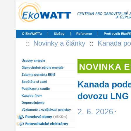
O EkoWATTu
Služby
Reference
Proč zvolit EkoW
::
Novinky a články
::
Kanada po
Úspory energie
NOVINKA 
Obnovitelné zdroje energie
Zdarma poradna EKIS
Kanada pod
Spočtěte si sami
Publikace a studie
dovozu LNG 
Katalog firem
Doporučujeme
2. 6. 2026
Výzkumné a vzdělávací projekty