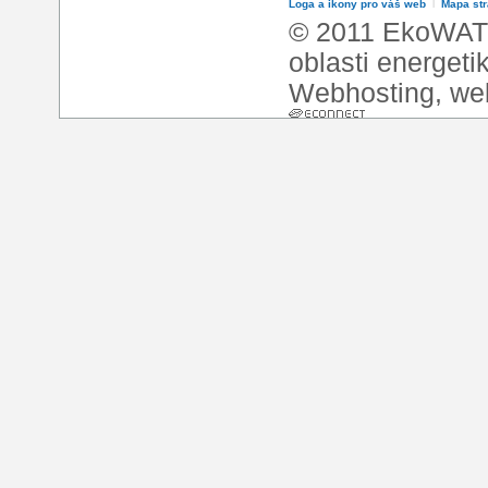
Loga a ikony pro váš web
l
Mapa st
© 2011 EkoWATT
oblasti energeti
Webhosting
,
we