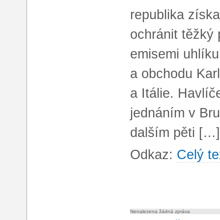
republika získa
ochránit těžký
emisemi uhlíku
a obchodu Karl
a Itálie. Havlí
jednáním v Bru
dalším pěti […]
Odkaz:
Celý te
Nenalezena žádná zpráva