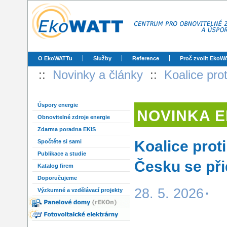
O EkoWATTu
Služby
Reference
Proč zvolit EkoW
::
Novinky a články
::
Koalice pro
Úspory energie
NOVINKA 
Obnovitelné zdroje energie
Zdarma poradna EKIS
Koalice prot
Spočtěte si sami
Publikace a studie
Česku se při
Katalog firem
Doporučujeme
28. 5. 2026
Výzkumné a vzdělávací projekty