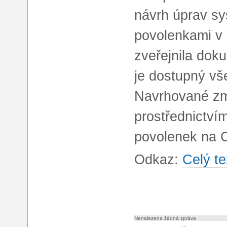
návrh úprav s
povolenkami v
zveřejnila doku
je dostupný vše
Navrhované zm
prostřednictví
povolenek na C
Odkaz:
Celý te
Nenalezena žádná zpráva