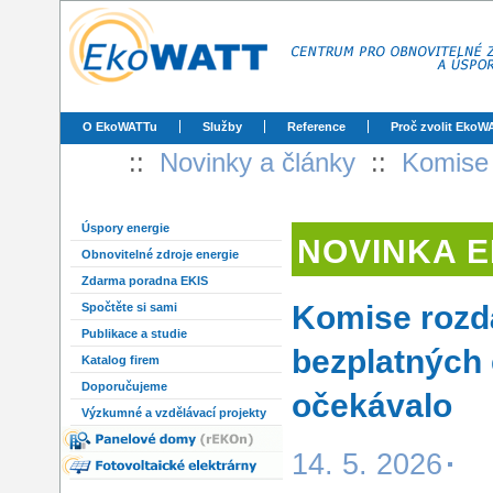
O EkoWATTu
Služby
Reference
Proč zvolit EkoW
::
Novinky a články
::
Komise 
Úspory energie
NOVINKA 
Obnovitelné zdroje energie
Zdarma poradna EKIS
Komise rozd
Spočtěte si sami
Publikace a studie
bezplatných 
Katalog firem
Doporučujeme
očekávalo
Výzkumné a vzdělávací projekty
14. 5. 2026