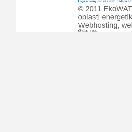
Loga a ikony pro váš web
l
Mapa st
© 2011 EkoWATT
oblasti energeti
Webhosting
,
we