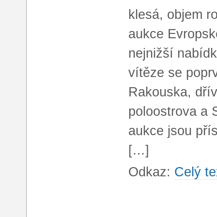
klesá, objem r
aukce Evropsk
nejnižší nabídk
vítěze se popr
Rakouska, dří
poloostrova a 
aukce jsou přís
[…]
Odkaz:
Celý te