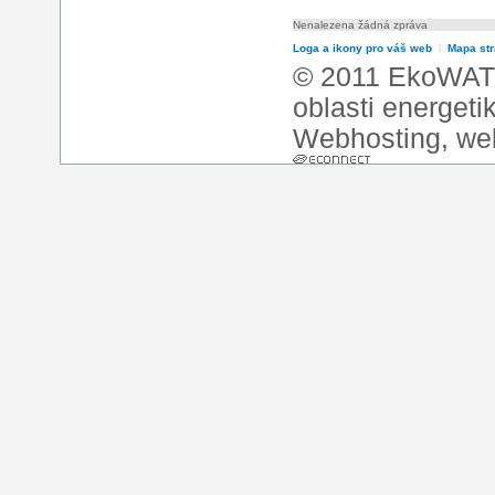
Nenalezena žádná zpráva
Loga a ikony pro váš web
l
Mapa st
© 2011 EkoWATT
oblasti energeti
Webhosting
,
we