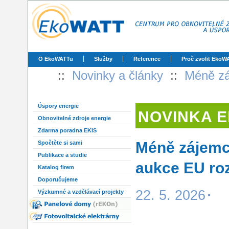
O EkoWATTu
Služby
Reference
Proč zvolit EkoW
::
Novinky a články
::
Méně zá
Úspory energie
NOVINKA 
Obnovitelné zdroje energie
Zdarma poradna EKIS
Méně zájemců
Spočtěte si sami
Publikace a studie
aukce EU roz
Katalog firem
Doporučujeme
22. 5. 2026
Výzkumné a vzdělávací projekty