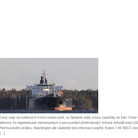
Ceny ropy na světových trzích rostou poté, co Spojené státy znovu zaútočily na Írán. Ceny 
televize, že dojednávané memorandum o porozumění předcházející mírové dohodě mezi USA
Hormuzského průlivu. Washington ale následně tyto informace popřel. Kolem 7:45 SELČ cen
[…]