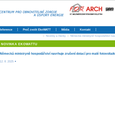
Reference
Proč zvolit EkoWATT
Média
Kontakt
::
Novinky a články
::
Německá ministryně hospodářství navr
NOVINKA EKOWATTU
Německá ministryně hospodářství navrhuje zrušení dotací pro malé fotovoltai
12. 8. 2025