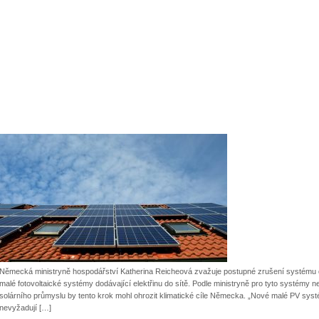
Německá ministryně hospodářství Katherina Reicheová zvažuje postupné zrušení systému do
malé fotovoltaické systémy dodávající elektřinu do sítě. Podle ministryně pro tyto systémy 
solárního průmyslu by tento krok mohl ohrozit klimatické cíle Německa. „Nové malé PV systé
nevyžadují […]