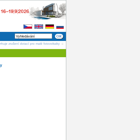
huje zrušení dotací pro malé fotovoltaiky
::
ky