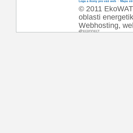
Loga a ikony pro váš web
l
Mapa st
© 2011 EkoWATT
oblasti energeti
Webhosting
,
we