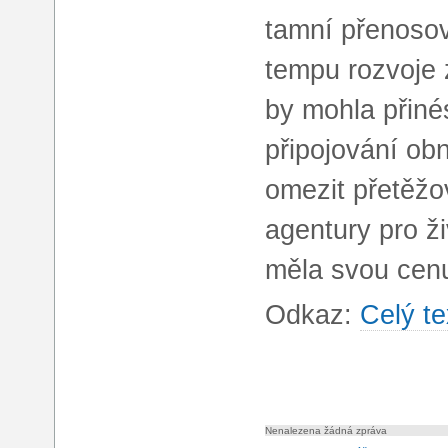
tamní přenosov
tempu rozvoje 
by mohla přiné
připojování obn
omezit přetěžo
agentury pro ži
měla svou cen
Odkaz:
Celý te
Nenalezena žádná zpráva