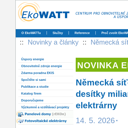
O EkoWATTu
Služby
Reference
Proč zvolit EkoW
::
Novinky a články
::
Německá síť
Úspory energie
NOVINKA 
Obnovitelné zdroje energie
Zdarma poradna EKIS
Německá síť
Spočtěte si sami
Publikace a studie
desítky mili
Katalog firem
Doporučujeme
elektrárny
Výzkumné a vzdělávací projekty
14. 5. 2026