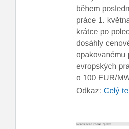
během posledn
práce 1. květn
krátce po pole
dosáhly cenov
opakovanému p
evropských pra
o 100 EUR/MWh
Odkaz:
Celý te
Nenalezena žádná zpráva