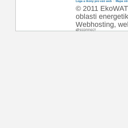
Loga a ikony pro váš web
l
Mapa st
© 2011 EkoWATT
oblasti energeti
Webhosting
,
we