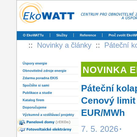
O EkoWATTu
Služby
Reference
Proč zvolit EkoW
::
Novinky a články
::
Páteční k
Úspory energie
NOVINKA 
Obnovitelné zdroje energie
Zdarma poradna EKIS
Páteční kola
Spočtěte si sami
Publikace a studie
Cenový limit
Katalog firem
Doporučujeme
EUR/MWh
Výzkumné a vzdělávací projekty
7. 5. 2026