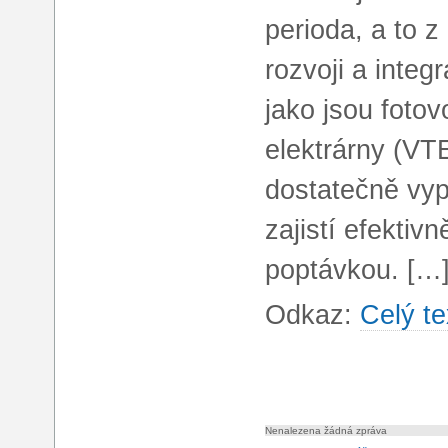
perioda, a to 
rozvoji a integr
jako jsou fotov
elektrárny (VTE)
dostatečně vyp
zajistí efektiv
poptávkou. […
Odkaz:
Celý te
Nenalezena žádná zpráva