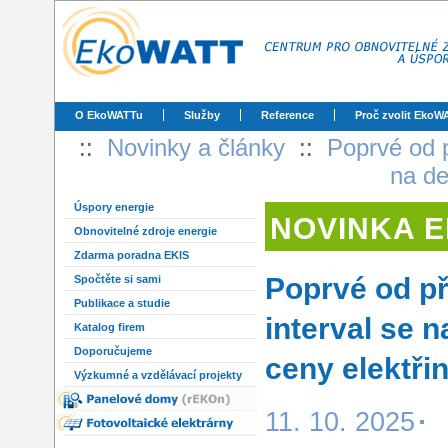
O EkoWATTu
Služby
Reference
Proč zvolit EkoW
::
Novinky a články
::
Poprvé od 
na de
Úspory energie
NOVINKA 
Obnovitelné zdroje energie
Zdarma poradna EKIS
Poprvé od p
Spočtěte si sami
Publikace a studie
interval se 
Katalog firem
Doporučujeme
ceny elektři
Výzkumné a vzdělávací projekty
11. 10. 2025