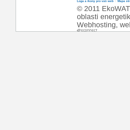
Loga a ikony pro váš web
l
Mapa st
© 2011 EkoWATT
oblasti energeti
Webhosting
,
we