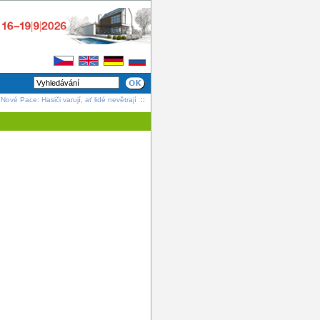
Nové Pace: Hasiči varují, ať lidé nevětrají
::