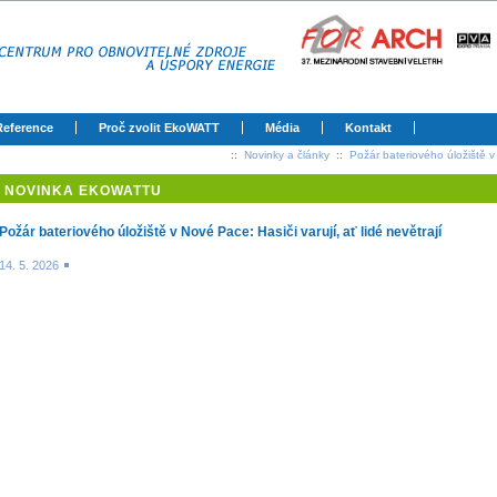
Reference
Proč zvolit EkoWATT
Média
Kontakt
::
Novinky a články
::
Požár bateriového úložiště v 
NOVINKA EKOWATTU
Požár bateriového úložiště v Nové Pace: Hasiči varují, ať lidé nevětrají
14. 5. 2026