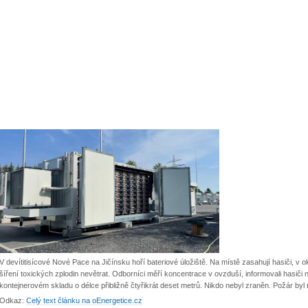
V devítitisícové Nové Pace na Jičínsku hoří bateriové úložiště. Na místě zasahují hasiči, v 
šíření toxických zplodin nevětrat. Odborníci měří koncentrace v ovzduší, informovali hasiči na 
kontejnerovém skladu o délce přibližně čtyřikrát deset metrů. Nikdo nebyl zraněn. Požár byl
Odkaz:
Celý text článku na oEnergetice.cz