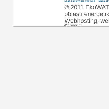
Loga a ikony pro váš web
l
Mapa st
© 2011 EkoWATT
oblasti energeti
Webhosting
,
we