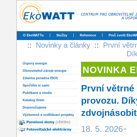
O EkoWATTu
Služby
Reference
Proč zvolit EkoW
::
Novinky a články
::
První větr
Dík
Úspory energie
NOVINKA 
Obnovitelné zdroje energie
Zdarma poradna EKIS
První větrné
Spočtěte si sami
Publikace a studie
provozu. Dík
Katalog firem
Doporučujeme
zdvojnásobit
Výzkumné a vzdělávací projekty
18. 5. 2026