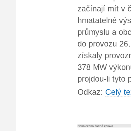
začínají mít v 
hmatatelné výs
průmyslu a ob
do provozu 26,
získaly provoz
378 MW výkonu 
projdou-li tyto
Odkaz:
Celý te
Nenalezena žádná zpráva