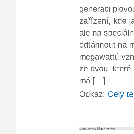
generaci plovo
zařízení, kde j
ale na speciáln
odtáhnout na m
megawattů vzn
ze dvou, které
má […]
Odkaz:
Celý te
Nenalezena žádná zpráva