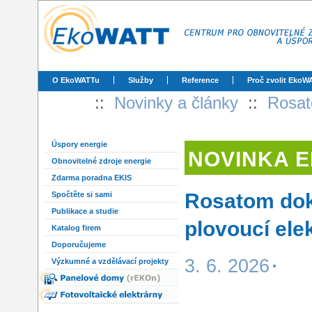
O EkoWATTu
Služby
Reference
Proč zvolit EkoW
::
Novinky a články
::
Rosat
Úspory energie
NOVINKA 
Obnovitelné zdroje energie
Zdarma poradna EKIS
Rosatom doko
Spočtěte si sami
Publikace a studie
plovoucí ele
Katalog firem
Doporučujeme
3. 6. 2026
Výzkumné a vzdělávací projekty