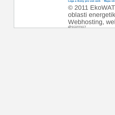
Loga a ikony pro váš web
l
Mapa st
© 2011 EkoWATT
oblasti energeti
Webhosting
,
we