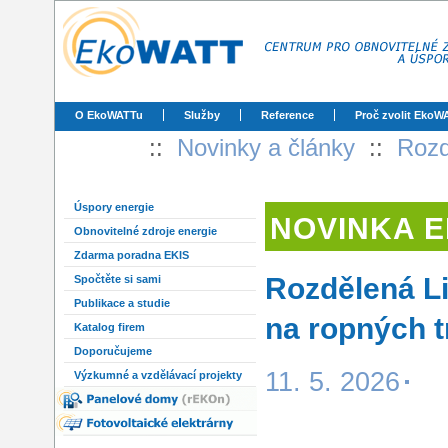
O EkoWATTu
Služby
Reference
Proč zvolit EkoW
::
Novinky a články
::
Rozd
Úspory energie
NOVINKA 
Obnovitelné zdroje energie
Zdarma poradna EKIS
Rozdělená Li
Spočtěte si sami
Publikace a studie
na ropných t
Katalog firem
Doporučujeme
11. 5. 2026
Výzkumné a vzdělávací projekty