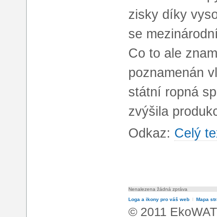
zisky díky vys
se mezinárodní 
Co to ale zname
poznamenán vle
státní ropná s
zvýšila produk
Odkaz:
Celý te
Nenalezena žádná zpráva
Loga a ikony pro váš web
l
Mapa st
© 2011 EkoWATT