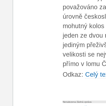
považováno za
úrovně českosl
mohutný kolos 
jeden ze dvou 
jediným přeživ
velikosti se n
přímo v lomu 
Odkaz:
Celý te
Nenalezena žádná zpráva