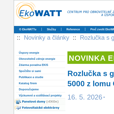
O EkoWATTu
Služby
Reference
Proč zvolit EkoW
::
Novinky a články
::
Rozlučka s 
Úspory energie
NOVINKA 
Obnovitelné zdroje energie
Zdarma poradna EKIS
Rozlučka s 
Spočtěte si sami
Publikace a studie
5000 z lomu 
Katalog firem
Doporučujeme
16. 5. 2026
Výzkumné a vzdělávací projekty