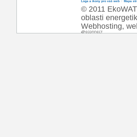
Loga a ikony pro váš web
l
Mapa st
© 2011 EkoWATT
oblasti energeti
Webhosting
,
we