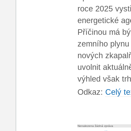
roce 2025 vyst
energetické ag
Příčinou má bý
zemního plynu 
nových zkapalň
uvolnit aktuáln
výhled však tr
Odkaz:
Celý te
Nenalezena žádná zpráva