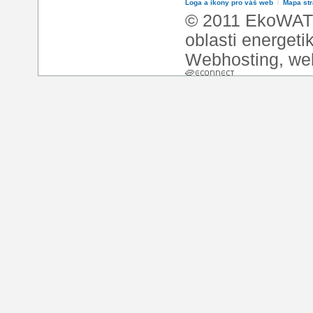
Loga a ikony pro váš web
l
Mapa st
© 2011 EkoWATT
oblasti energeti
Webhosting
,
we