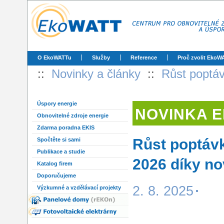
O EkoWATTu
Služby
Reference
Proč zvolit EkoW
::
Novinky a články
::
Růst poptáv
Úspory energie
NOVINKA 
Obnovitelné zdroje energie
Zdarma poradna EKIS
Růst poptávk
Spočtěte si sami
Publikace a studie
2026 díky no
Katalog firem
Doporučujeme
2. 8. 2025
Výzkumné a vzdělávací projekty