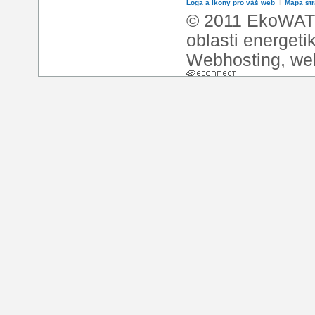
Loga a ikony pro váš web
l
Mapa st
© 2011 EkoWATT
oblasti energeti
Webhosting
,
we