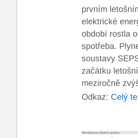
prvním letošním
elektrické ener
období rostla o
spotřeba. Plyn
soustavy SEPS.
začátku letošn
meziročně zvýš
Odkaz:
Celý te
Nenalezena žádná zpráva