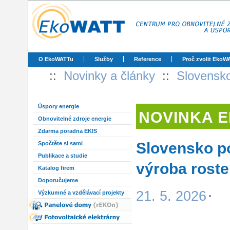
O EkoWATTu
Služby
Reference
Proč zvolit EkoW
::
Novinky a články
::
Slovensko
Úspory energie
NOVINKA 
Obnovitelné zdroje energie
Zdarma poradna EKIS
Slovensko po
Spočtěte si sami
Publikace a studie
výroba roste
Katalog firem
Doporučujeme
21. 5. 2026
Výzkumné a vzdělávací projekty