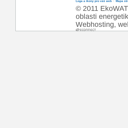
Loga a ikony pro váš web
l
Mapa st
© 2011 EkoWATT
oblasti energeti
Webhosting
,
we