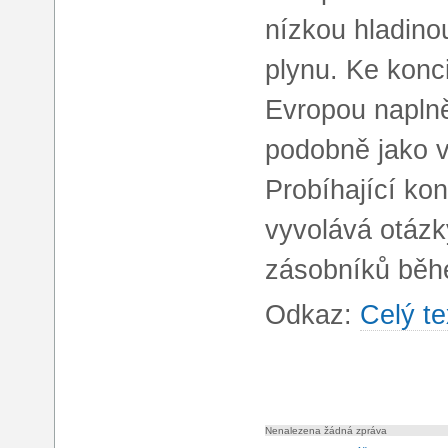
nízkou hladin
plynu. Ke konc
Evropou napln
podobně jako v
Probíhající ko
vyvolává otázk
zásobníků běh
Odkaz:
Celý te
Nenalezena žádná zpráva