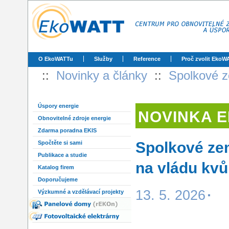
O EkoWATTu
Služby
Reference
Proč zvolit EkoW
::
Novinky a články
::
Spolkové z
Úspory energie
NOVINKA 
Obnovitelné zdroje energie
Zdarma poradna EKIS
Spolkové zem
Spočtěte si sami
Publikace a studie
na vládu kvůl
Katalog firem
Doporučujeme
13. 5. 2026
Výzkumné a vzdělávací projekty