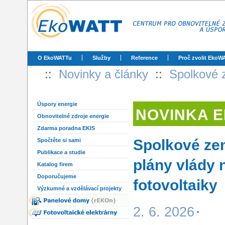
O EkoWATTu
Služby
Reference
Proč zvolit EkoW
::
Novinky a články
::
Spolkové 
Úspory energie
NOVINKA 
Obnovitelné zdroje energie
Zdarma poradna EKIS
Spolkové ze
Spočtěte si sami
Publikace a studie
plány vlády 
Katalog firem
Doporučujeme
fotovoltaiky
Výzkumné a vzdělávací projekty
2. 6. 2026