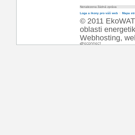
Nenalezena žádná zpráva
Loga a ikony pro váš web
l
Mapa st
© 2011 EkoWATT
oblasti energeti
Webhosting
,
we