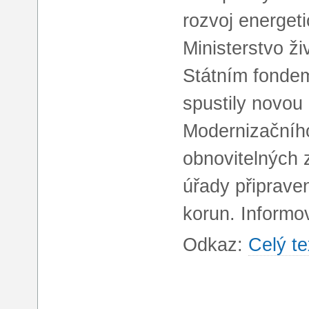
rozvoj energet
Ministerstvo ži
Státním fondem
spustily novou
Modernizačního
obnovitelných 
úřady připraven
korun. Informo
Odkaz:
Celý te