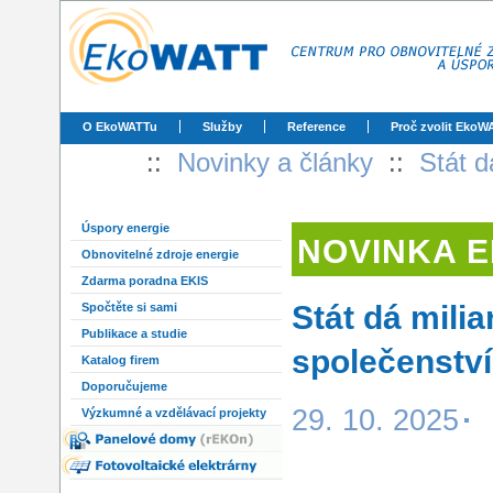
O EkoWATTu
Služby
Reference
Proč zvolit EkoW
::
Novinky a články
::
Stát d
Úspory energie
NOVINKA 
Obnovitelné zdroje energie
Zdarma poradna EKIS
Stát dá mili
Spočtěte si sami
Publikace a studie
společenství
Katalog firem
Doporučujeme
29. 10. 2025
Výzkumné a vzdělávací projekty