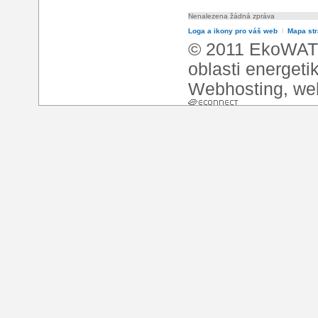
Nenalezena žádná zpráva
Loga a ikony pro váš web
l
Mapa st
© 2011 EkoWATT
oblasti energeti
Webhosting
,
we