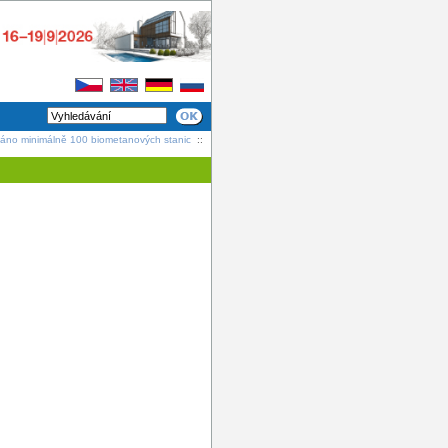
áno minimálně 100 biometanových stanic
::