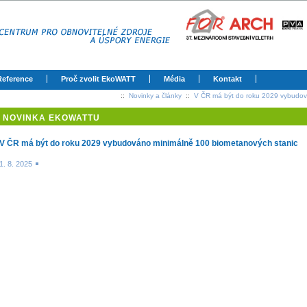
Reference
Proč zvolit EkoWATT
Média
Kontakt
::
Novinky a články
::
V ČR má být do roku 2029 vybudov
NOVINKA EKOWATTU
V ČR má být do roku 2029 vybudováno minimálně 100 biometanových stanic
1. 8. 2025