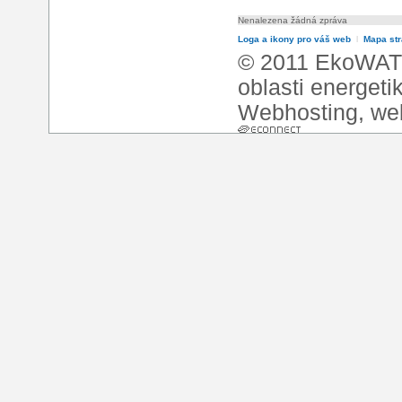
Nenalezena žádná zpráva
Loga a ikony pro váš web
l
Mapa st
© 2011 EkoWATT
oblasti energeti
Webhosting
,
we