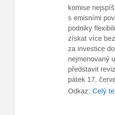
komise nejspíš
s emisními po
podniky flexibi
získat více be
za investice d
nejmenovaný un
představit revi
pátek 17. červ
Odkaz:
Celý te