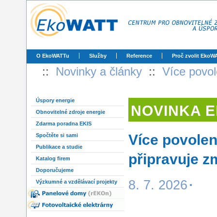
O EkoWATTu
Služby
Reference
Proč zvolit EkoW
::
Novinky a články
::
Více povol
Úspory energie
NOVINKA 
Obnovitelné zdroje energie
Zdarma poradna EKIS
Více povole
Spočtěte si sami
Publikace a studie
připravuje 
Katalog firem
Doporučujeme
8. 7. 2026
Výzkumné a vzdělávací projekty