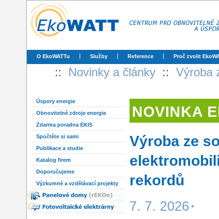
O EkoWATTu
Služby
Reference
Proč zvolit EkoW
::
Novinky a články
::
Výroba z
Úspory energie
NOVINKA 
Obnovitelné zdroje energie
Zdarma poradna EKIS
Výroba ze so
Spočtěte si sami
Publikace a studie
elektromobil
Katalog firem
Doporučujeme
rekordů
Výzkumné a vzdělávací projekty
7. 7. 2026