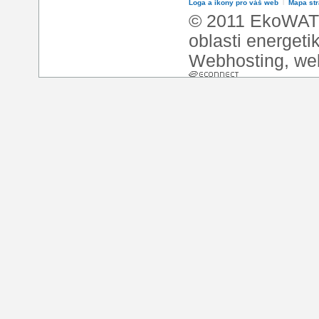
Loga a ikony pro váš web
l
Mapa st
© 2011 EkoWATT
oblasti energeti
Webhosting
,
we