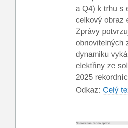
a Q4) k trhu s 
celkový obraz 
Zprávy potvrzuj
obnovitelných 
dynamiku vykáz
elektřiny ze so
2025 rekordní
Odkaz:
Celý te
Nenalezena žádná zpráva