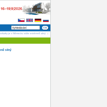
ltaiky je v Německu stále extrémně silný
::
mně silný