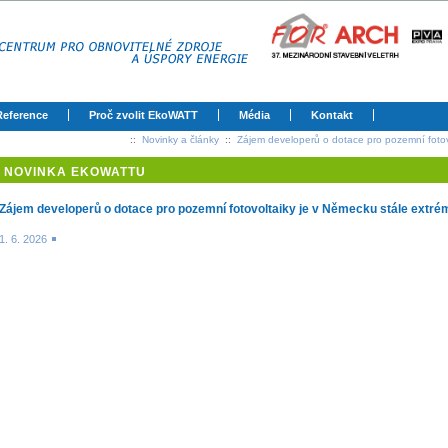
Reference
Proč zvolit EkoWATT
Média
Kontakt
::
Novinky a články
::
Zájem developerů o dotace pro pozemní fotovo
NOVINKA EKOWATTU
Zájem developerů o dotace pro pozemní fotovoltaiky je v Německu stále extré
1. 6. 2026