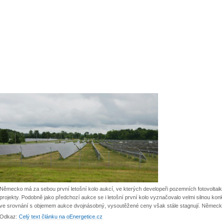
Německo má za sebou první letošní kolo aukcí, ve kterých developeři pozemních fotovoltai
projekty. Podobně jako předchozí aukce se i letošní první kolo vyznačovalo velmi silnou kon
ve srovnání s objemem aukce dvojnásobný, vysoutěžené ceny však stále stagnují. Německo i
Odkaz:
Celý text článku na oEnergetice.cz