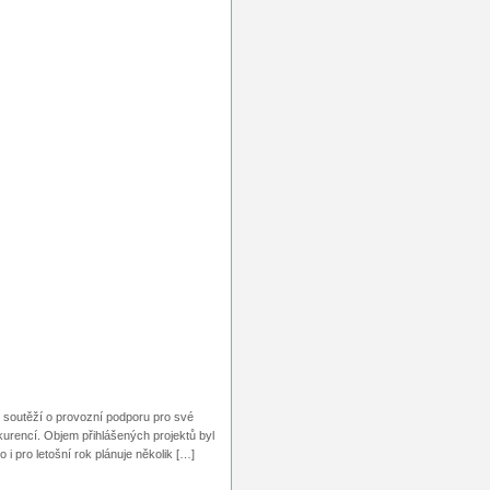
k soutěží o provozní podporu pro své
kurencí. Objem přihlášených projektů byl
 pro letošní rok plánuje několik […]