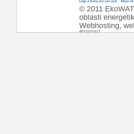
Loga a ikony pro váš web
l
Mapa st
© 2011 EkoWATT
oblasti energeti
Webhosting
,
we