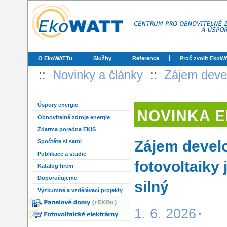
O EkoWATTu
Služby
Reference
Proč zvolit EkoW
::
Novinky a články
::
Zájem devel
Úspory energie
NOVINKA 
Obnovitelné zdroje energie
Zdarma poradna EKIS
Zájem devel
Spočtěte si sami
Publikace a studie
fotovoltaiky
Katalog firem
Doporučujeme
silný
Výzkumné a vzdělávací projekty
1. 6. 2026