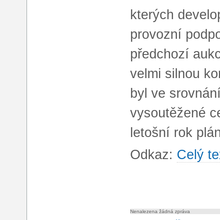
kterých develo
provozní podpo
předchozí aukc
velmi silnou k
byl ve srovnán
vysoutěžené ce
letošní rok plá
Odkaz:
Celý te
Nenalezena žádná zpráva