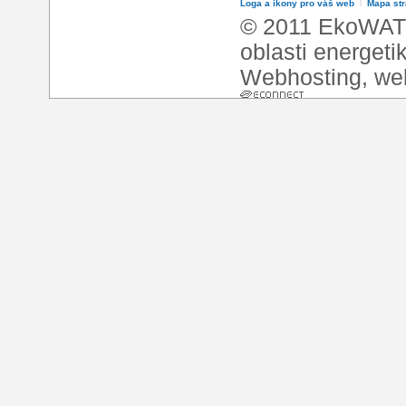
Loga a ikony pro váš web
l
Mapa st
© 2011 EkoWATT
oblasti energeti
Webhosting
,
we