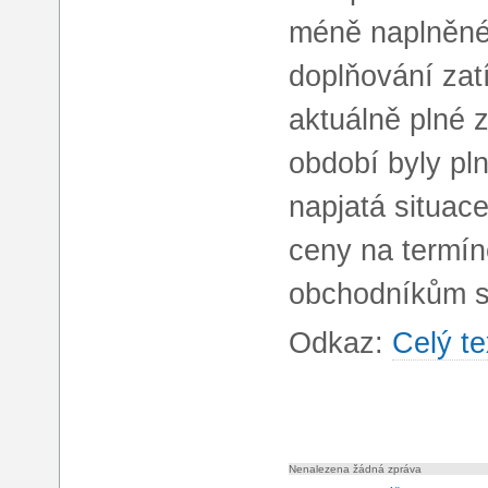
méně naplněné 
doplňování zat
aktuálně plné 
období byly pl
napjatá situac
ceny na termín
obchodníkům sn
Odkaz:
Celý te
Nenalezena žádná zpráva