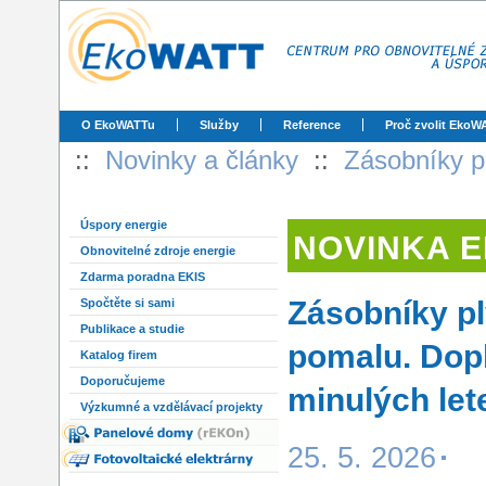
O EkoWATTu
Služby
Reference
Proč zvolit EkoW
::
Novinky a články
::
Zásobníky pl
Úspory energie
NOVINKA 
Obnovitelné zdroje energie
Zdarma poradna EKIS
Zásobníky pl
Spočtěte si sami
Publikace a studie
pomalu. Dopl
Katalog firem
Doporučujeme
minulých let
Výzkumné a vzdělávací projekty
25. 5. 2026