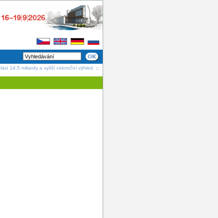
lásí 14,5 miliardy a vyšší celoroční výhled
::