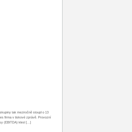
 skupiny tak meziročně stoupl o 13
es firma v tiskové zprávě. Provozní
isy (EBITDA) klesl […]