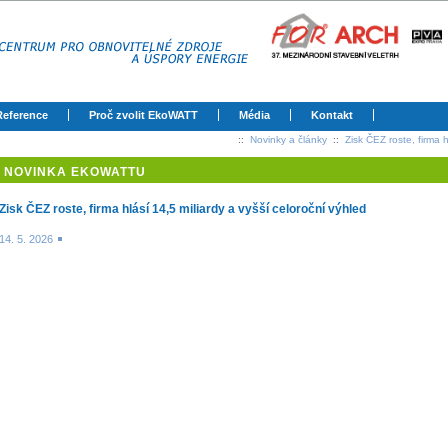
Reference
Proč zvolit EkoWATT
Média
Kontakt
::
Novinky a články
::
Zisk ČEZ roste, firma h
NOVINKA EKOWATTU
Zisk ČEZ roste, firma hlásí 14,5 miliardy a vyšší celoroční výhled
14. 5. 2026