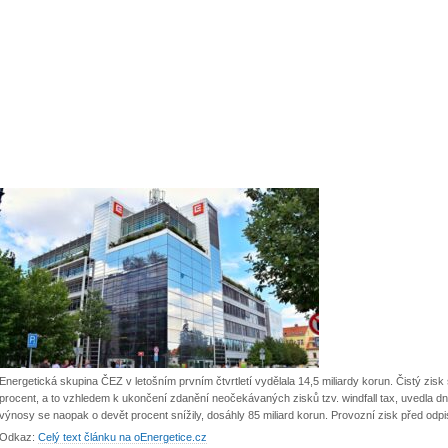
Energetická skupina ČEZ v letošním prvním čtvrtletí vydělala 14,5 miliardy korun. Čistý zisk
procent, a to vzhledem k ukončení zdanění neočekávaných zisků tzv. windfall tax, uvedla dn
výnosy se naopak o devět procent snížily, dosáhly 85 miliard korun. Provozní zisk před odp
Odkaz:
Celý text článku na oEnergetice.cz