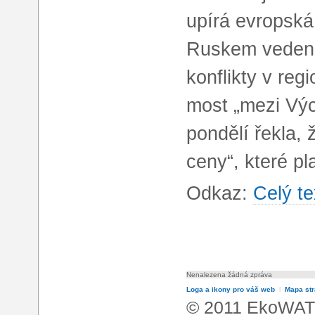
upírá evropská 
Ruskem vedené
konflikty v reg
most „mezi Vý
pondělí řekla, 
ceny“, které pl
Odkaz:
Celý te
Nenalezena žádná zpráva
Loga a ikony pro váš web
l
Mapa st
© 2011 EkoWATT