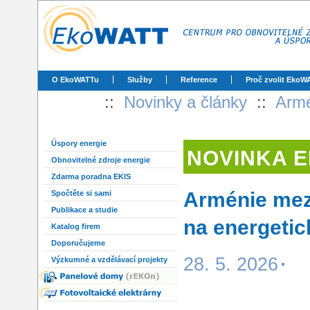
O EkoWATTu
Služby
Reference
Proč zvolit EkoW
::
Novinky a články
::
Armé
Úspory energie
NOVINKA 
Obnovitelné zdroje energie
Zdarma poradna EKIS
Arménie mez
Spočtěte si sami
Publikace a studie
na energetic
Katalog firem
Doporučujeme
28. 5. 2026
Výzkumné a vzdělávací projekty