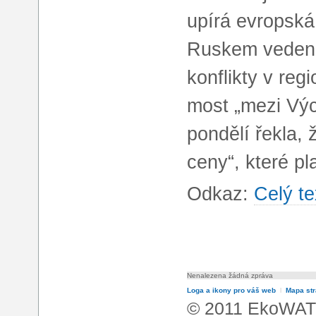
upírá evropská 
Ruskem vedené
konflikty v reg
most „mezi Vý
pondělí řekla, 
ceny“, které pl
Odkaz:
Celý te
Nenalezena žádná zpráva
Loga a ikony pro váš web
l
Mapa st
© 2011 EkoWATT