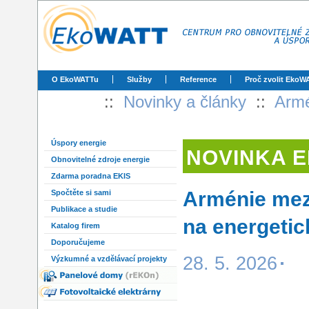
O EkoWATTu
Služby
Reference
Proč zvolit EkoW
::
Novinky a články
::
Armé
Úspory energie
NOVINKA 
Obnovitelné zdroje energie
Zdarma poradna EKIS
Arménie mez
Spočtěte si sami
Publikace a studie
na energetic
Katalog firem
Doporučujeme
28. 5. 2026
Výzkumné a vzdělávací projekty