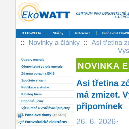
O EkoWATTu
Služby
Reference
Proč zvolit EkoW
::
Novinky a články
::
Asi třetina 
Výs
Úspory energie
NOVINKA 
Obnovitelné zdroje energie
Zdarma poradna EKIS
Asi třetina z
Spočtěte si sami
Publikace a studie
má zmizet. V
Katalog firem
Doporučujeme
připomínek
Výzkumné a vzdělávací projekty
26. 6. 2026