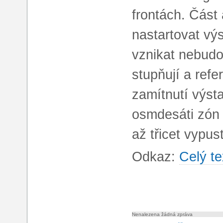
frontách. Část
nastartovat vý
vznikat nebudou
stupňují a refe
zamítnutí výst
osmdesáti zón 
až třicet vypust
Odkaz:
Celý te
Nenalezena žádná zpráva