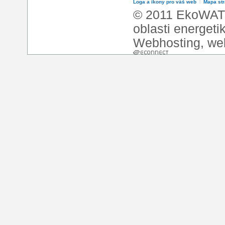
Loga a ikony pro váš web
l
Mapa st
© 2011 EkoWATT
oblasti energeti
Webhosting
,
we