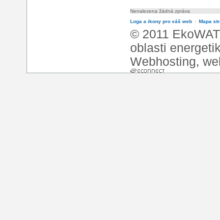
Nenalezena žádná zpráva
Loga a ikony pro váš web
l
Mapa st
© 2011 EkoWATT
oblasti energeti
Webhosting
,
we