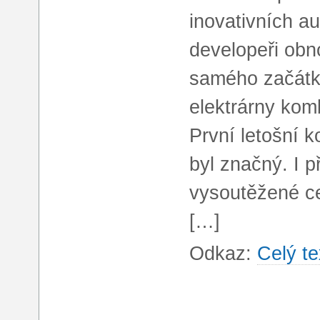
inovativních a
developeři obn
samého začátku
elektrárny kom
První letošní 
byl značný. I p
vysoutěžené ce
[…]
Odkaz:
Celý te