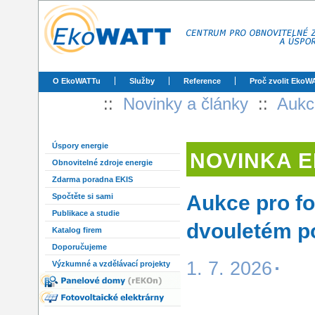
O EkoWATTu
Služby
Reference
Proč zvolit EkoW
::
Novinky a články
::
Aukc
Úspory energie
NOVINKA 
Obnovitelné zdroje energie
Zdarma poradna EKIS
Aukce pro fo
Spočtěte si sami
Publikace a studie
dvouletém po
Katalog firem
Doporučujeme
1. 7. 2026
Výzkumné a vzdělávací projekty