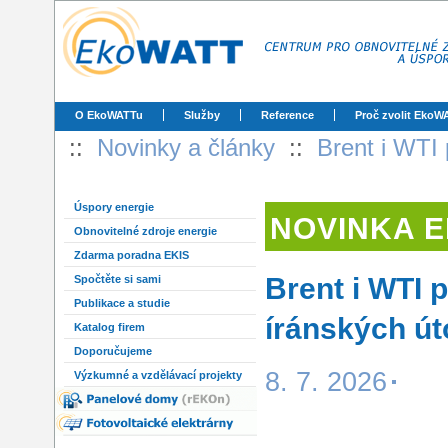
O EkoWATTu
Služby
Reference
Proč zvolit EkoW
::
Novinky a články
::
Brent i WTI
Úspory energie
NOVINKA 
Obnovitelné zdroje energie
Zdarma poradna EKIS
Brent i WTI 
Spočtěte si sami
Publikace a studie
íránských út
Katalog firem
Doporučujeme
8. 7. 2026
Výzkumné a vzdělávací projekty