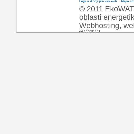
Loga a ikony pro váš web
l
Mapa st
© 2011 EkoWATT
oblasti energeti
Webhosting
,
we