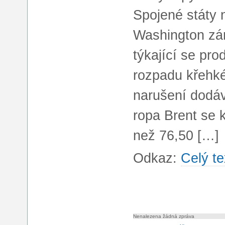
Spojené státy 
Washington zár
týkající se pro
rozpadu křehk
narušení dodá
ropa Brent se 
než 76,50 […]
Odkaz:
Celý te
Nenalezena žádná zpráva