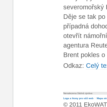
severomořský B
Děje se tak po 
případná doho
otevřít námořn
agentura Reute
Brent pokles o
Odkaz:
Celý te
Nenalezena žádná zpráva
Loga a ikony pro váš web
l
Mapa st
© 2011 EkoWATT