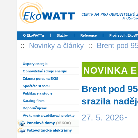
O EkoWATTu
Služby
Reference
Proč zvolit EkoW
::
Novinky a články
::
Brent pod 95
Úspory energie
NOVINKA 
Obnovitelné zdroje energie
Zdarma poradna EKIS
Brent pod 95
Spočtěte si sami
Publikace a studie
srazila nadě
Katalog firem
Doporučujeme
27. 5. 2026
Výzkumné a vzdělávací projekty