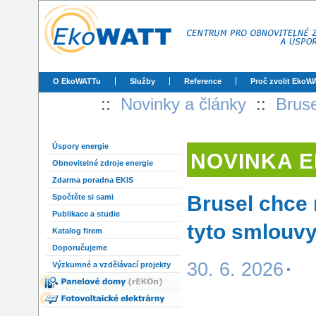
O EkoWATTu
Služby
Reference
Proč zvolit EkoW
::
Novinky a články
::
Bruse
Úspory energie
NOVINKA 
Obnovitelné zdroje energie
Zdarma poradna EKIS
Brusel chce 
Spočtěte si sami
Publikace a studie
tyto smlouvy
Katalog firem
Doporučujeme
30. 6. 2026
Výzkumné a vzdělávací projekty