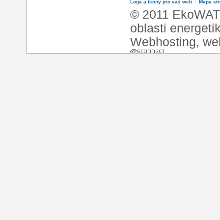
Loga a ikony pro váš web
l
Mapa st
© 2011 EkoWATT
oblasti energeti
Webhosting
,
we