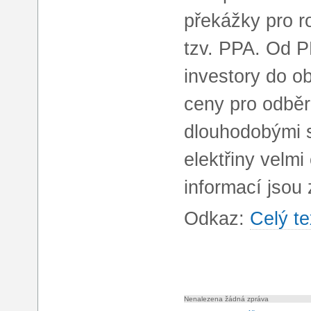
překážky pro r
tzv. PPA. Od PP
investory do ob
ceny pro odběr
dlouhodobými s
elektřiny velm
informací jsou
Odkaz:
Celý te
Nenalezena žádná zpráva